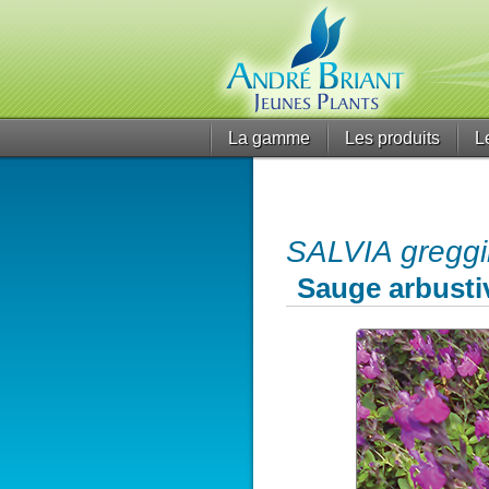
La gamme
Les produits
L
SALVIA gregg
Sauge arbusti