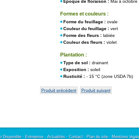
Époque de floraison :
Mai à octobre
Formes et couleurs :
Forme du feuillage :
ovale
Couleur du feuillage :
vert
Forme des fleurs :
labiée
Couleur des fleurs :
violet
Plantation :
Type de sol :
drainant
Exposition :
soleil
Rusticité :
- 15 °C (zone USDA 7b)
Produit précédent
Produit suivant
e Disponible
-
Entreprise
-
Actualités
-
Contact
-
Plan du site
-
Mentions légal