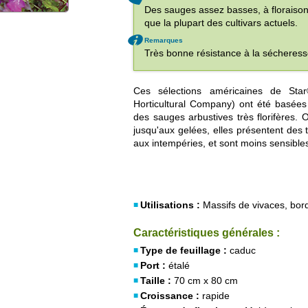
Des sauges assez basses, à floraison
que la plupart des cultivars actuels.
Remarques
Très bonne résistance à la sécheress
Ces sélections américaines de Sta
Horticultural Company) ont été basées 
des sauges arbustives très florifères. 
jusqu'aux gelées, elles présentent des t
aux intempéries, et sont moins sensibles
Utilisations :
Massifs de vivaces, bordu
Caractéristiques générales :
Type de feuillage :
caduc
Port :
étalé
Taille :
70 cm x 80 cm
Croissance :
rapide