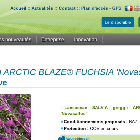
Accueil
::
Actualités
::
Contact
::
Plan d'accès - GPS
Le disponible
es nouveautés
Entreprise
Innovation
ii ARCTIC BLAZE® FUCHSIA 'Novas
ve
::
Lamiaceae
::
SALVIA
::
greggii
::
AR
'Novasalfuc'
Conditionnements proposés :
BA7
Protection :
COV en cours
Atout séduction