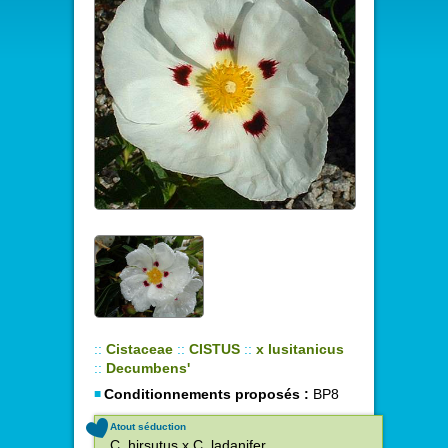
::
Cistaceae
::
CISTUS
::
x lusitanicus
::
Decumbens'
Conditionnements proposés :
BP8
Atout séduction
C. hirsutus x C. ladanifer