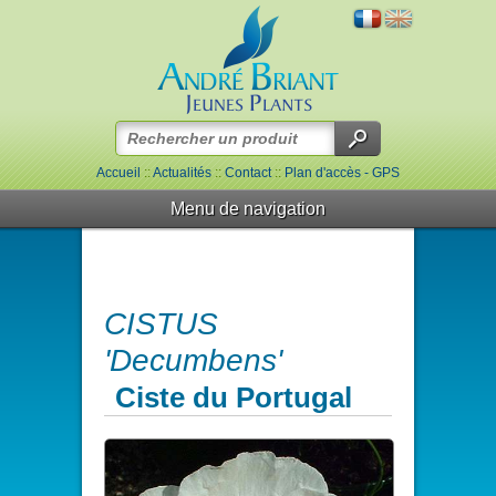
Accueil
::
Actualités
::
Contact
::
Plan d'accès - GPS
Menu de navigation
CISTUS
'Decumbens'
Ciste du Portugal