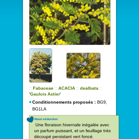
::
Fabaceae
::
ACACIA
::
dealbata
::
'Gaulois Astier'
Conditionnements proposés :
BG9,
BG1LA
Atout séduction
Une floraison hivernale inégalée avec
un parfum puissant, et un feuillage très
découpé persistant vert foncé.