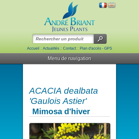
Accueil
::
Actualités
::
Contact
::
Plan d'accès - GPS
Menu de navigation
ACACIA dealbata
'Gaulois Astier'
Mimosa d'hiver