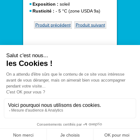
Exposition :
soleil
Rusticité :
- 5 °C (zone USDA 9a)
Produit précédent
Produit suivant
Le
Disponible
-
Entreprise
-
Actualités
-
Contact
-
Plan
du site
-
Mentions légales
®
André Briant Jeunes Plants
- CS 10015 - 15 LD
La Bouvinerie - 49180 St Barthélémy d'Anjou -
Cedex - France
Tél. +33 2 41 96 60 60 - Fax +33 2 41 96 60 50 -
Email
commercial@andre-briant.fr
Réalisation du site : Mediapilote