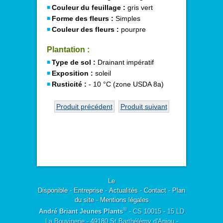
Couleur du feuillage :
gris vert
Forme des fleurs :
Simples
Couleur des fleurs :
pourpre
Plantation :
Type de sol :
Drainant impératif
Exposition :
soleil
Rusticité :
- 10 °C (zone USDA 8a)
Produit précédent
Produit suivant
Le
Disponible
-
Entreprise
-
Actualités
-
Contact
-
Plan
du site
-
Mentions légales
®
André Briant Jeunes Plants
- CS 10015 - 15 LD
La Bouvinerie - 49180 St Barthélémy d'Anjou -