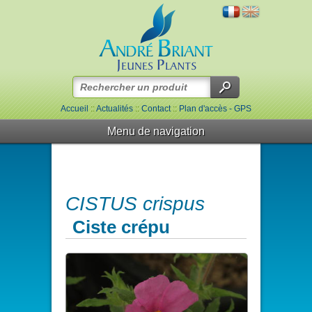
Accueil
::
Actualités
::
Contact
::
Plan d'accès - GPS
Menu de navigation
CISTUS crispus
Ciste crépu