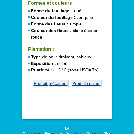
Formes et couleurs :
Forme du feuillage :
lobé
Couleur du feuillage :
vert pâle
Forme des fleurs :
simple
Couleur des fleurs :
blanc à cœur
rouge
Plantation :
Type de sol :
drainant, sableux
Exposition :
soleil
Rusticité :
- 15 °C (zone USDA 7b)
Produit précédent
Produit suivant
Le
Disponible
-
Entreprise
-
Actualités
-
Contact
-
Plan