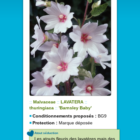
::
Malvaceae
::
LAVATERA
::
thuringiaca
::
'Barnsley Baby'
Conditionnements proposés :
BG9
Protection :
Marque déposée
Atout séduction
Les atouts fleuris des lavatères mais des