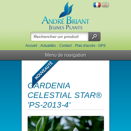
Accueil
::
Actualités
::
Contact
::
Plan d'accès - GPS
Menu de navigation
GARDENIA
CELESTIAL STAR®
'PS-2013-4'