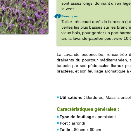
sont assez longs, donnant un air lége
le vent.
Remarques
Tailler très court après la floraison (
vertes les plus basses sur les branch
vieux bois, pour garder un port harmon
an, la lavande-papillon peut vivre 10-
La Lavande pédonculée, rencontrée dan
drainants du pourtour méditerranéen, 
toupets par ses pédoncules floraux pl
bractées, et son feuillage aromatique 
Utilisations :
Bordures, Massifs ensolei
Caractéristiques générales :
Type de feuillage :
persistant
Port :
arrondi
Taille :
80 cm x 60 cm