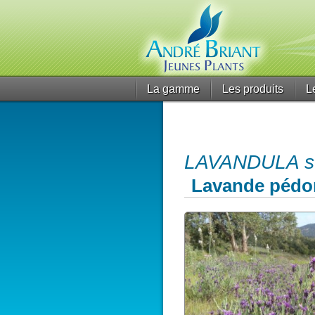
La gamme
Les produits
L
LAVANDULA st
Lavande pédo