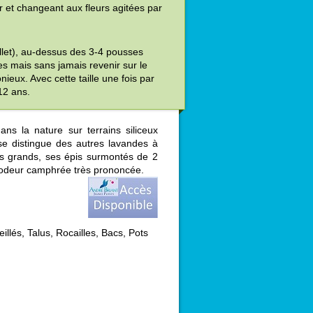
r et changeant aux fleurs agitées par
juillet), au-dessus des 3-4 pousses
es mais sans jamais revenir sur le
ieux. Avec cette taille une fois par
12 ans.
s la nature sur terrains siliceux
se distingue des autres lavandes à
us grands, ses épis surmontés de 2
à odeur camphrée très prononcée.
llés, Talus, Rocailles, Bacs, Pots