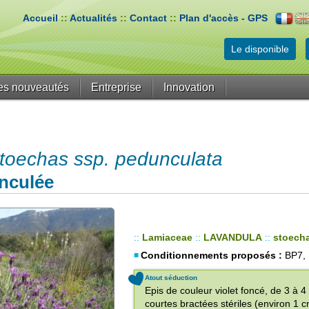
Accueil
::
Actualités
::
Contact
::
Plan d'accès - GPS
Le disponible
es nouveautés
Entreprise
Innovation
oechas ssp. pedunculata
nculée
::
Lamiaceae
::
LAVANDULA
::
stoech
Conditionnements proposés :
BP7,
Atout séduction
Epis de couleur violet foncé, de 3 à 
courtes bractées stériles (environ 1 