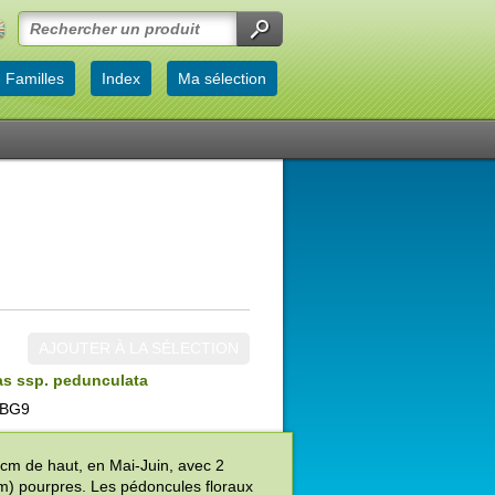
Familles
Index
Ma sélection
AJOUTER À LA SÉLECTION
as ssp. pedunculata
 BG9
4 cm de haut, en Mai-Juin, avec 2
cm) pourpres. Les pédoncules floraux