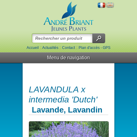
Accueil
::
Actualités
::
Contact
::
Plan d'accès - GPS
Menu de navigation
LAVANDULA x
intermedia 'Dutch'
Lavande, Lavandin