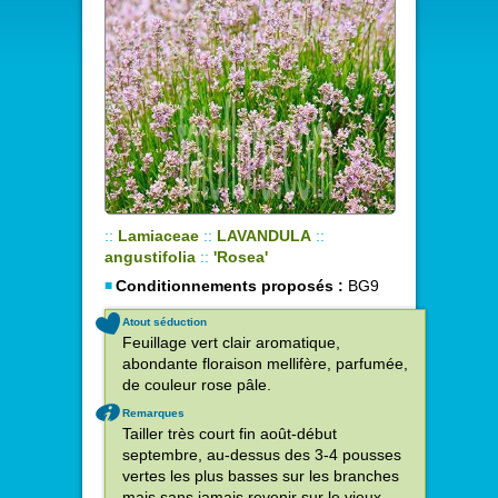
::
Lamiaceae
::
LAVANDULA
::
angustifolia
::
'Rosea'
Conditionnements proposés :
BG9
Atout séduction
Feuillage vert clair aromatique,
abondante floraison mellifère, parfumée,
de couleur rose pâle.
Remarques
Tailler très court fin août-début
septembre, au-dessus des 3-4 pousses
vertes les plus basses sur les branches
mais sans jamais revenir sur le vieux