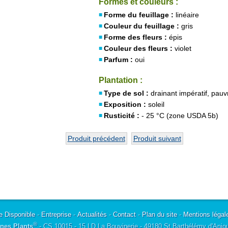
Formes et couleurs :
Forme du feuillage :
linéaire
Couleur du feuillage :
gris
Forme des fleurs :
épis
Couleur des fleurs :
violet
Parfum :
oui
Plantation :
Type de sol :
drainant impératif, pauv
Exposition :
soleil
Rusticité :
- 25 °C (zone USDA 5b)
Produit précédent
Produit suivant
e Disponible
-
Entreprise
-
Actualités
-
Contact
-
Plan du site
-
Mentions légal
®
nes Plants
- CS 10015 - 15 LD La Bouvinerie - 49180 St Barthélémy d'Anjo