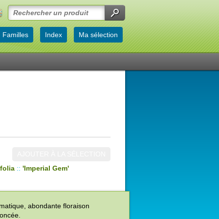
Familles
Index
Ma sélection
AJOUTER À LA SÉLECTION
folia
::
'Imperial Gem'
omatique, abondante floraison
foncée.