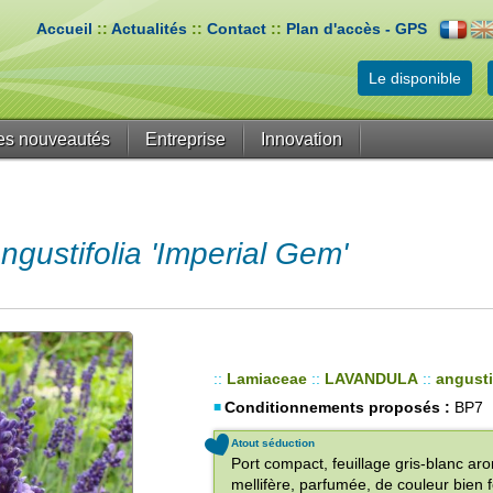
Accueil
::
Actualités
::
Contact
::
Plan d'accès - GPS
Le disponible
es nouveautés
Entreprise
Innovation
ustifolia 'Imperial Gem'
::
Lamiaceae
::
LAVANDULA
::
angusti
Conditionnements proposés :
BP7
Atout séduction
Port compact, feuillage gris-blanc ar
mellifère, parfumée, de couleur bien 