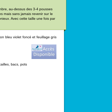
tembre, au-dessus des 3-4 pousses
es mais sans jamais revenir sur le
ieux. Avec cette taille une fois par
n bleu violet foncé et feuillage gris
cailles, bacs, pots