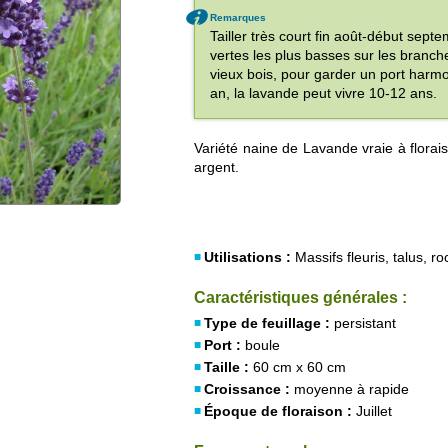
Remarques
Tailler très court fin août-début sep
vertes les plus basses sur les branch
vieux bois, pour garder un port harmon
an, la lavande peut vivre 10-12 ans.
Variété naine de Lavande vraie à floraiso
argent.
Utilisations :
Massifs fleuris, talus, ro
Caractéristiques générales :
Type de feuillage :
persistant
Port :
boule
Taille :
60 cm x 60 cm
Croissance :
moyenne à rapide
Époque de floraison :
Juillet