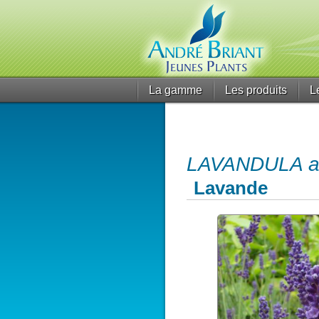
La gamme
Les produits
L
LAVANDULA ang
Lavande