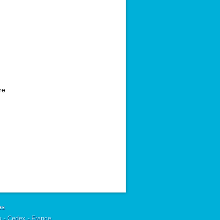
re
es
u - Cedex - France