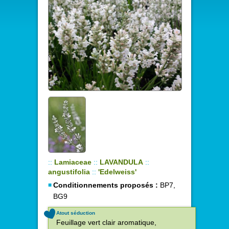
::
Lamiaceae
::
LAVANDULA
::
angustifolia
::
'Edelweiss'
Conditionnements proposés :
BP7,
BG9
Atout séduction
Feuillage vert clair aromatique,