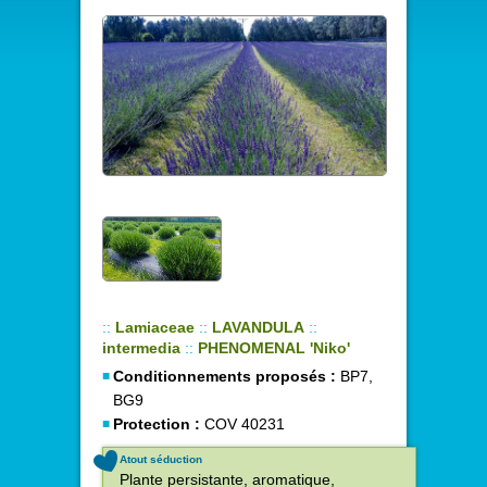
::
Lamiaceae
::
LAVANDULA
::
intermedia
::
PHENOMENAL 'Niko'
Conditionnements proposés :
BP7,
BG9
Protection :
COV 40231
Atout séduction
Plante persistante, aromatique,