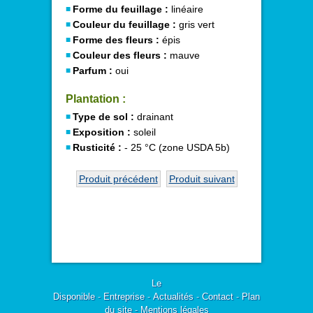
Forme du feuillage :
linéaire
Couleur du feuillage :
gris vert
Forme des fleurs :
épis
Couleur des fleurs :
mauve
Parfum :
oui
Plantation :
Type de sol :
drainant
Exposition :
soleil
Rusticité :
- 25 °C (zone USDA 5b)
Produit précédent
Produit suivant
Le
Disponible
-
Entreprise
-
Actualités
-
Contact
-
Plan
du site
-
Mentions légales