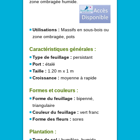
zone ombragée humide.
Utilisations :
Massifs en sous-bois ou
zone ombragée, pots
Caractéristiques générales :
Type de feuillage :
persistant
Port :
étalé
Taille :
1.20 m x 1 m
Croissance :
moyenne à rapide
Formes et couleurs :
Forme du feuillage :
bipenné,
triangulaire
Couleur du feuillage :
vert franc
Forme des fleurs :
sores
Plantation :
Type de sol :
humifère, humide