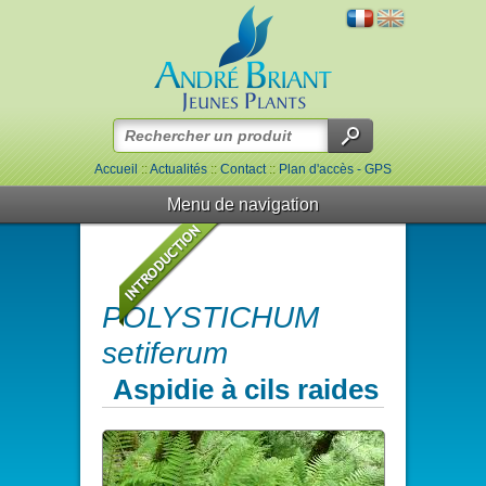
Accueil
::
Actualités
::
Contact
::
Plan d'accès - GPS
Menu de navigation
POLYSTICHUM
setiferum
Aspidie à cils raides