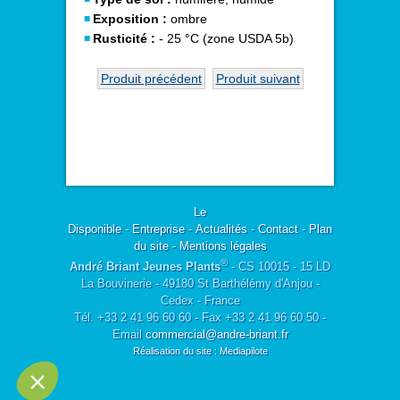
Exposition :
ombre
Rusticité :
- 25 °C (zone USDA 5b)
Produit précédent
Produit suivant
Le
Disponible
-
Entreprise
-
Actualités
-
Contact
-
Plan
du site
-
Mentions légales
®
André Briant Jeunes Plants
- CS 10015 - 15 LD
La Bouvinerie - 49180 St Barthélémy d'Anjou -
Cedex - France
Tél. +33 2 41 96 60 60 - Fax +33 2 41 96 60 50 -
Email
commercial@andre-briant.fr
Réalisation du site : Mediapilote