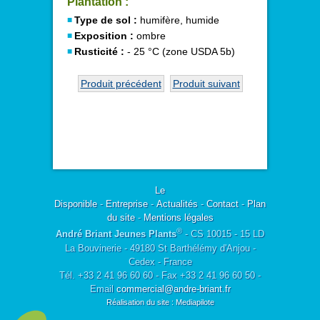
Plantation :
Type de sol :
humifère, humide
Exposition :
ombre
Rusticité :
- 25 °C (zone USDA 5b)
Produit précédent
Produit suivant
Le
Disponible
-
Entreprise
-
Actualités
-
Contact
-
Plan
du site
-
Mentions légales
®
André Briant Jeunes Plants
- CS 10015 - 15 LD
La Bouvinerie - 49180 St Barthélémy d'Anjou -
Cedex - France
Tél. +33 2 41 96 60 60 - Fax +33 2 41 96 60 50 -
Email
commercial@andre-briant.fr
Réalisation du site : Mediapilote