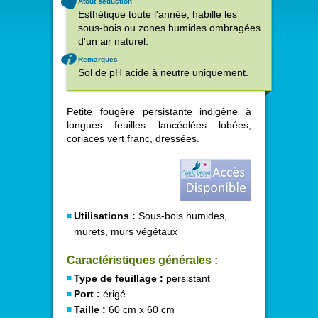
Atout séduction
Esthétique toute l'année, habille les
sous-bois ou zones humides ombragées
d'un air naturel.
Remarques
Sol de pH acide à neutre uniquement.
Petite fougère persistante indigène à
longues feuilles lancéolées lobées,
coriaces vert franc, dressées.
Utilisations :
Sous-bois humides,
murets, murs végétaux
Caractéristiques générales :
Type de feuillage :
persistant
Port :
érigé
Taille :
60 cm x 60 cm