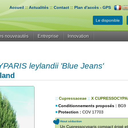
Accueil
::
Actualités
::
Contact
::
Plan d'accès - GPS
Le disponible
es nouveautés
Entreprise
Innovation
RIS leylandii 'Blue Jeans'
land
::
Cupressaceae
::
X CUPRESSOCYPA
Conditionnements proposés :
BG9
Protection :
COV 17703
Atout séduction
Un Cupressocyparis compact érigé e