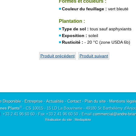
Formes et couleurs :
Couleur du feuillage :
vert bleuté
Plantation :
Type de sol :
tous sauf asphyxiants
Exposition :
soleil
Rusticité :
- 20 °C (zone USDA 6b)
Produit précédent
Produit suivant
e Disponible
-
Entreprise
-
Actualités
-
Contact
-
Plan du site
-
Mentions légal
®
nes Plants
- CS 10015 - 15 LD La Bouvinerie - 49180 St Barthélémy d'Anjo
l. +33 2 41 96 60 60 - Fax +33 2 41 96 60 50 - Email
commercial@andre-briant
Réalisation du site : Mediapilote