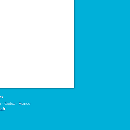
es
u - Cedex - France
.fr