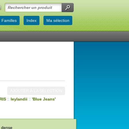
Familles
Index
Ma sélection
AJOUTER À LA SÉLECTION
RIS
::
leylandii
::
'Blue Jeans'
t dense