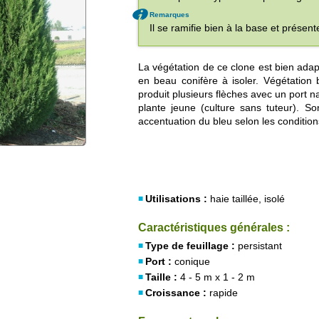
Remarques
Il se ramifie bien à la base et présent
La végétation de ce clone est bien adapt
en beau conifère à isoler. Végétation 
produit plusieurs flèches avec un port
plante jeune (culture sans tuteur). So
accentuation du bleu selon les condition
Utilisations :
haie taillée, isolé
Caractéristiques générales :
Type de feuillage :
persistant
Port :
conique
Taille :
4 - 5 m x 1 - 2 m
Croissance :
rapide