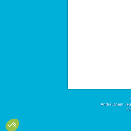
L
André Briant Jeu
Té