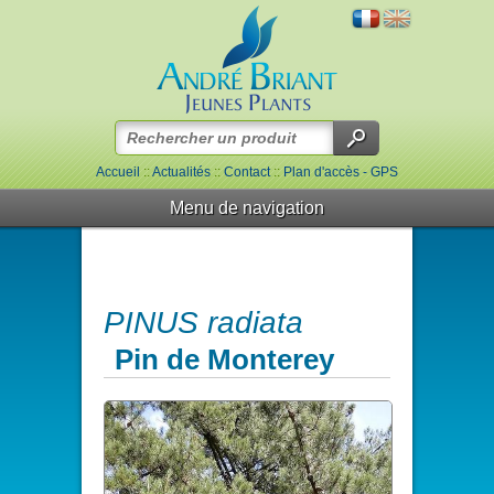
Accueil
::
Actualités
::
Contact
::
Plan d'accès - GPS
Menu de navigation
PINUS radiata
Pin de Monterey