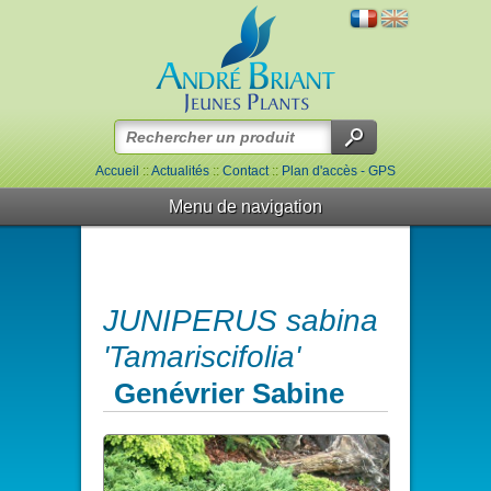
Accueil
::
Actualités
::
Contact
::
Plan d'accès - GPS
Menu de navigation
JUNIPERUS sabina
'Tamariscifolia'
Genévrier Sabine