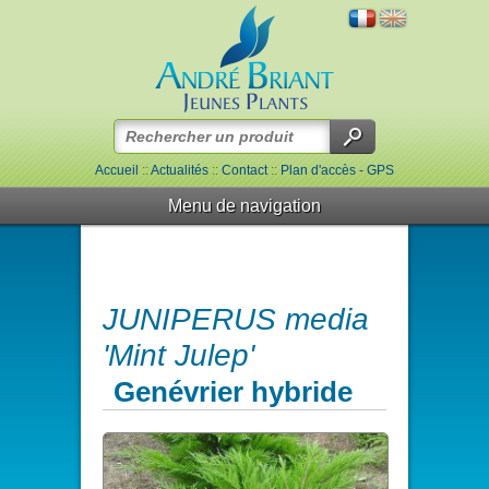
Accueil
::
Actualités
::
Contact
::
Plan d'accès - GPS
Menu de navigation
JUNIPERUS media
'Mint Julep'
Genévrier hybride