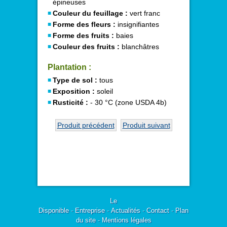
épineuses
Couleur du feuillage :
vert franc
Forme des fleurs :
insignifiantes
Forme des fruits :
baies
Couleur des fruits :
blanchâtres
Plantation :
Type de sol :
tous
Exposition :
soleil
Rusticité :
- 30 °C (zone USDA 4b)
Produit précédent
Produit suivant
Le
Disponible
-
Entreprise
-
Actualités
-
Contact
-
Plan
du site
-
Mentions légales