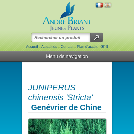
Accueil
::
Actualités
::
Contact
::
Plan d'accès - GPS
Menu de navigation
JUNIPERUS
chinensis 'Stricta'
Genévrier de Chine