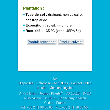
Plantation :
Type de sol :
drainant, non calcaire,
pas trop aride.
Exposition :
soleil, mi-ombre
Rusticité :
- 35 °C (zone USDA 3b)
Produit précédent
Produit suivant
Le
Disponible
-
Entreprise
-
Actualités
-
Contact
-
Plan
du site
-
Mentions légales
®
André Briant Jeunes Plants
- CS 10015 - 15 LD
La Bouvinerie - 49180 St Barthélémy d'Anjou -
Cedex - France
Tél. +33 2 41 96 60 60 - Fax +33 2 41 96 60 50 -