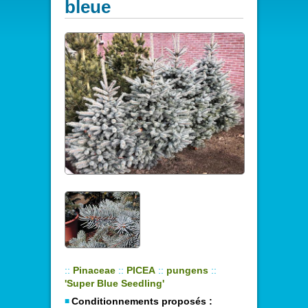
bleue
::
Pinaceae
::
PICEA
::
pungens
::
'Super Blue Seedling'
Conditionnements proposés :