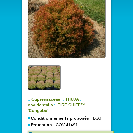
::
Cupressaceae
::
THUJA
::
occidentalis
::
FIRE CHIEF™
'Congabe'
Conditionnements proposés :
BG9
Protection :
COV 41491