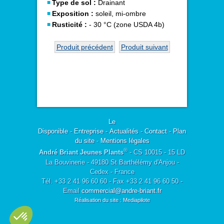
Type de sol :
Drainant
Exposition :
soleil, mi-ombre
Rusticité :
- 30 °C (zone USDA 4b)
Produit précédent
Produit suivant
Le
Disponible
-
Entreprise
-
Actualités
-
Contact
-
Plan
du site
-
Mentions légales
®
André Briant Jeunes Plants
- CS 10015 - 15 LD
La Bouvinerie - 49180 St Barthélémy d'Anjou -
Cedex - France
Tél. +33 2 41 96 60 60 - Fax +33 2 41 96 60 50 -
Email
commercial@andre-briant.fr
Réalisation du site : Mediapilote