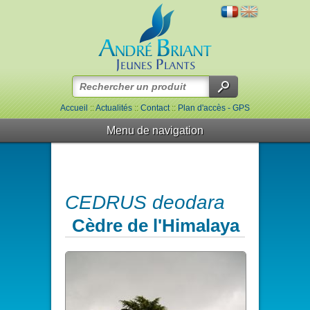
Accueil
::
Actualités
::
Contact
::
Plan d'accès - GPS
Menu de navigation
CEDRUS deodara
Cèdre de l'Himalaya