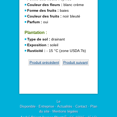
Couleur des fleurs :
blanc crème
Forme des fruits :
baies
Couleur des fruits :
noir bleuté
Parfum :
oui
Plantation :
Type de sol :
drainant
Exposition :
soleil
Rusticité :
- 15 °C (zone USDA 7b)
Produit précédent
Produit suivant
Le
Disponible
-
Entreprise
-
Actualités
-
Contact
-
Plan
du site
-
Mentions légales
®