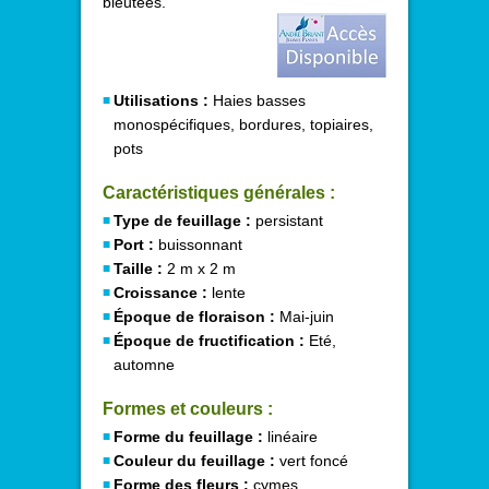
bleutées.
Utilisations :
Haies basses
monospécifiques, bordures, topiaires,
pots
Caractéristiques générales :
Type de feuillage :
persistant
Port :
buissonnant
Taille :
2 m x 2 m
Croissance :
lente
Époque de floraison :
Mai-juin
Époque de fructification :
Eté,
automne
Formes et couleurs :
Forme du feuillage :
linéaire
Couleur du feuillage :
vert foncé
Forme des fleurs :
cymes