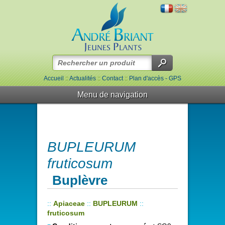
Accueil
::
Actualités
::
Contact
::
Plan d'accès - GPS
Menu de navigation
BUPLEURUM
fruticosum
Buplèvre
::
Apiaceae
::
BUPLEURUM
::
fruticosum