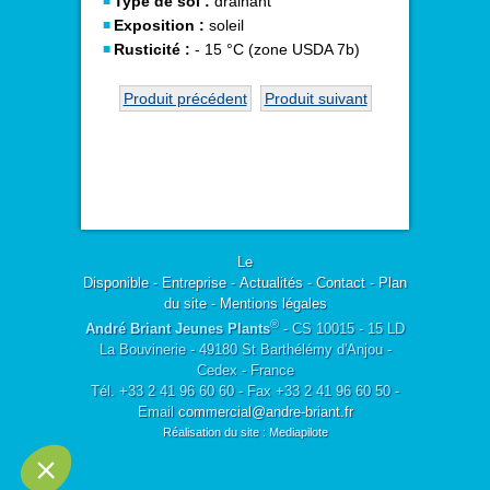
Type de sol :
drainant
Exposition :
soleil
Rusticité :
- 15 °C (zone USDA 7b)
Produit précédent
Produit suivant
Le
Disponible
-
Entreprise
-
Actualités
-
Contact
-
Plan
du site
-
Mentions légales
®
André Briant Jeunes Plants
- CS 10015 - 15 LD
La Bouvinerie - 49180 St Barthélémy d'Anjou -
Cedex - France
Tél. +33 2 41 96 60 60 - Fax +33 2 41 96 60 50 -
Email
commercial@andre-briant.fr
Réalisation du site : Mediapilote