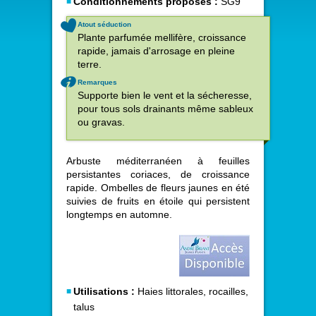
Conditionnements proposés :
SG9
Atout séduction
Plante parfumée mellifère, croissance
rapide, jamais d'arrosage en pleine
terre.
Remarques
Supporte bien le vent et la sécheresse,
pour tous sols drainants même sableux
ou gravas.
Arbuste méditerranéen à feuilles
persistantes coriaces, de croissance
rapide. Ombelles de fleurs jaunes en été
suivies de fruits en étoile qui persistent
longtemps en automne.
Utilisations :
Haies littorales, rocailles,
talus