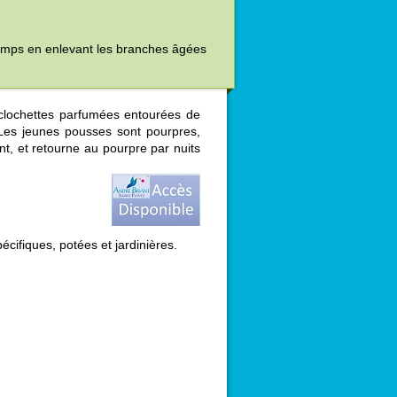
ntemps en enlevant les branches âgées
 clochettes parfumées entourées de
Les jeunes pousses sont pourpres,
lant, et retourne au pourpre par nuits
ifiques, potées et jardinières.