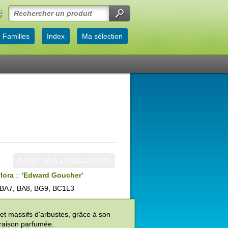
Familles
Index
Ma sélection
AJOUTER À LA SÉLECTION
flora
::
'Edward Goucher'
BA7, BA8, BG9, BC1L3
et massifs d'arbustes, grâce à son
loraison parfumée.