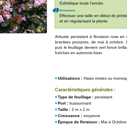
Esthétique toute l'année.
Remarques
Effectuer une taille en début de pri
et en régularisant la plante.
Arbuste persistant à floraison rose en
bractées pourpres, de mai à octobre. 
puis le feuillage devient vert foncé bril
fraîches en automne-hiver.
Utilisations :
Haies mixtes ou monospéc
Caractéristiques générales :
Type de feuillage :
persistant
Port :
buissonnant
Taille :
2 m x 2 m
Croissance :
moyenne
Époque de floraison :
Mai à Octobre