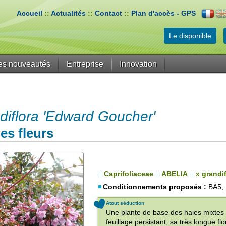
Accueil
::
Actualités
::
Contact
::
Plan d'accès - GPS
Le disponible
es nouveautés
Entreprise
Innovation
diflora 'Edward Goucher'
es fleurs
::
Caprifoliaceae
::
ABELIA
::
x grandi
Conditionnements proposés :
BA5, 
Atout séduction
Une plante de base des haies mixtes 
feuillage persistant, sa très longue f