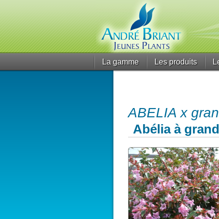
La gamme
Les produits
L
ABELIA x gran
Abélia à grand