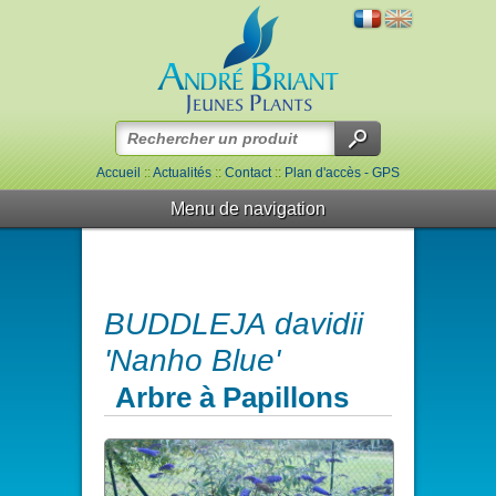
Accueil
::
Actualités
::
Contact
::
Plan d'accès - GPS
Menu de navigation
BUDDLEJA davidii
'Nanho Blue'
Arbre à Papillons