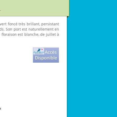
.
ert foncé très brillant, persistant
ids. Son port est naturellement en
loraison est blanche, de juillet à
e