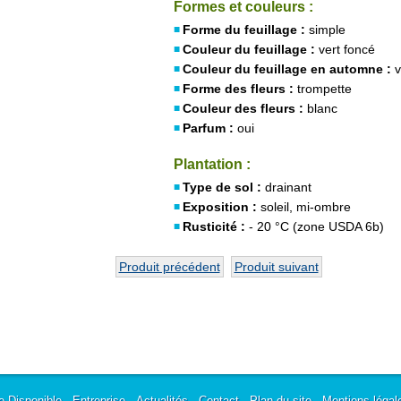
Formes et couleurs :
Forme du feuillage :
simple
Couleur du feuillage :
vert foncé
Couleur du feuillage en automne :
v
Forme des fleurs :
trompette
Couleur des fleurs :
blanc
Parfum :
oui
Plantation :
Type de sol :
drainant
Exposition :
soleil, mi-ombre
Rusticité :
- 20 °C (zone USDA 6b)
Produit précédent
Produit suivant
e Disponible
-
Entreprise
-
Actualités
-
Contact
-
Plan du site
-
Mentions légal