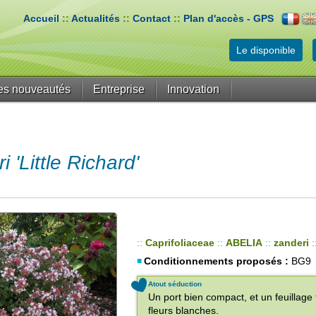
Accueil
::
Actualités
::
Contact
::
Plan d'accès - GPS
Le disponible
es nouveautés
Entreprise
Innovation
'Little Richard'
::
Caprifoliaceae
::
ABELIA
::
zanderi
:
Conditionnements proposés :
BG9
Atout séduction
Un port bien compact, et un feuillage 
fleurs blanches.