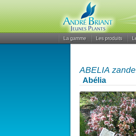
La gamme
Les produits
L
ABELIA zanderi 
Abélia