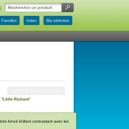
Familles
Index
Ma sélection
AJOUTER À LA SÉLECTION
:
'Little Richard'
très foncé brillant contrastant avec les