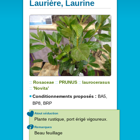
Laurière, Laurine
::
Rosaceae
::
PRUNUS
::
laurocerasus
::
'Novita'
Conditionnements proposés :
BA5,
BP8, BRP
Atout séduction
Plante rustique, port érigé vigoureux.
Remarques
Beau feuillage