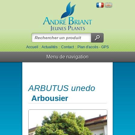
Accueil
::
Actualités
::
Contact
::
Plan d'accès - GPS
Menu de navigation
ARBUTUS unedo
Arbousier