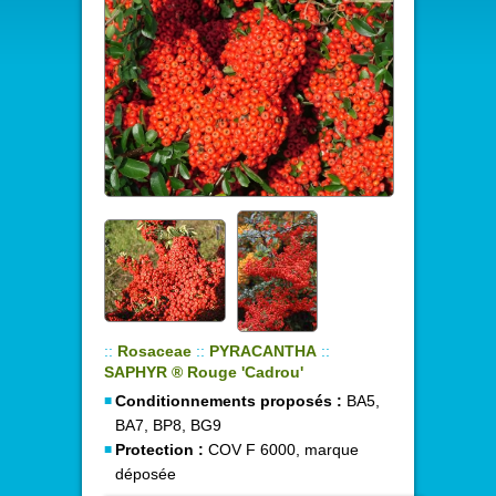
::
Rosaceae
::
PYRACANTHA
::
SAPHYR ® Rouge 'Cadrou'
Conditionnements proposés :
BA5,
BA7, BP8, BG9
Protection :
COV F 6000, marque
déposée