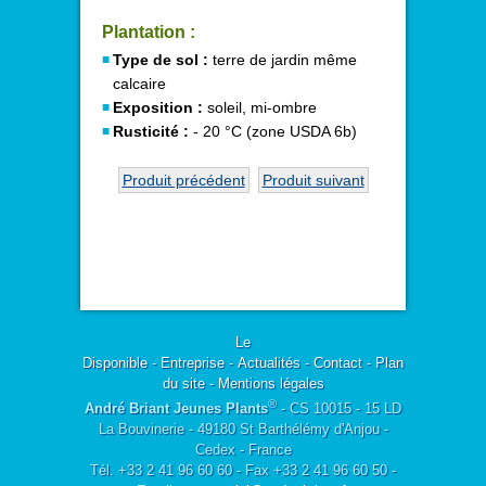
Plantation :
Type de sol :
terre de jardin même
calcaire
Exposition :
soleil, mi-ombre
Rusticité :
- 20 °C (zone USDA 6b)
Produit précédent
Produit suivant
Le
Disponible
-
Entreprise
-
Actualités
-
Contact
-
Plan
du site
-
Mentions légales
®
André Briant Jeunes Plants
- CS 10015 - 15 LD
La Bouvinerie - 49180 St Barthélémy d'Anjou -
Cedex - France
Tél. +33 2 41 96 60 60 - Fax +33 2 41 96 60 50 -