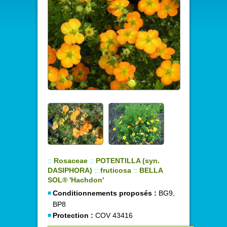
::
Rosaceae
::
POTENTILLA (syn.
DASIPHORA)
::
fruticosa
::
BELLA
SOL® 'Hachdon'
Conditionnements proposés :
BG9,
BP8
Protection :
COV 43416