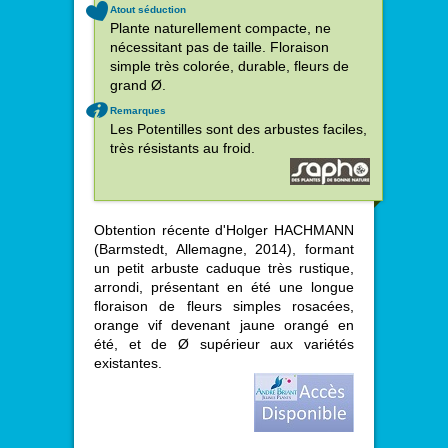
Atout séduction
Plante naturellement compacte, ne
nécessitant pas de taille. Floraison
simple très colorée, durable, fleurs de
grand Ø.
Remarques
Les Potentilles sont des arbustes faciles,
très résistants au froid.
Obtention récente d'Holger HACHMANN
(Barmstedt, Allemagne, 2014), formant
un petit arbuste caduque très rustique,
arrondi, présentant en été une longue
floraison de fleurs simples rosacées,
orange vif devenant jaune orangé en
été, et de Ø supérieur aux variétés
existantes.