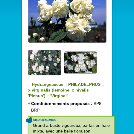
::
Hydrangeaceae
::
PHILADELPHUS
::
x virginalis (lemoinei x nivalis
'Plenus')
::
'Virginal'
Conditionnements proposés :
BP8 -
BRP
Atout séduction
Grand arbuste vigoureux, parfait en haie
mixte, avec une belle floraison