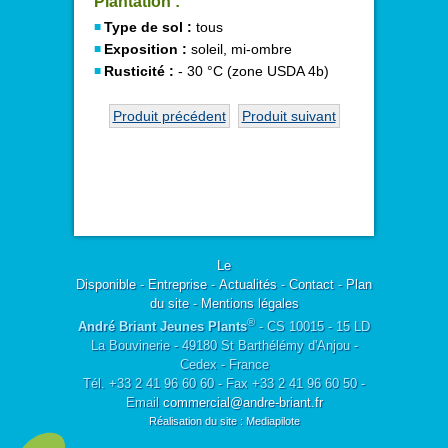
Plantation :
Type de sol :
tous
Exposition :
soleil, mi-ombre
Rusticité :
- 30 °C (zone USDA 4b)
Produit précédent
Produit suivant
Le
Disponible
-
Entreprise
-
Actualités
-
Contact
-
Plan
du site
-
Mentions légales
®
André Briant Jeunes Plants
- CS 10015 - 15 LD
La Bouvinerie - 49180 St Barthélémy d'Anjou -
Cedex - France
Tél. +33 2 41 96 60 60 - Fax +33 2 41 96 60 50 -
Email
commercial@andre-briant.fr
Réalisation du site : Mediapilote