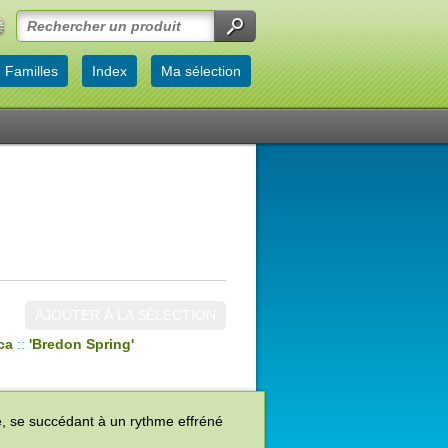
Familles
Index
Ma sélection
AJOUTER À LA SÉLECTION
ca
::
'Bredon Spring'
é, se succédant à un rythme effréné