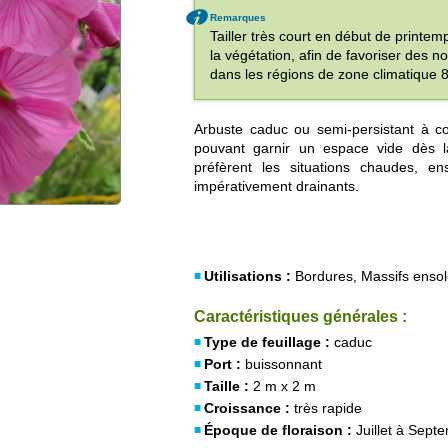
Remarques
Tailler très court en début de printe
la végétation, afin de favoriser des nou
dans les régions de zone climatique 8
Arbuste caduc ou semi-persistant à co
pouvant garnir un espace vide dès 
préfèrent les situations chaudes, ens
impérativement drainants.
Utilisations :
Bordures, Massifs ensole
Caractéristiques générales :
Type de feuillage :
caduc
Port :
buissonnant
Taille :
2 m x 2 m
Croissance :
très rapide
Époque de floraison :
Juillet à Sept