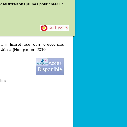
 des floraisons jaunes pour créer un
 fin liseret rose, et inflorescences
 Józsa (Hongrie) en 2010.
lles