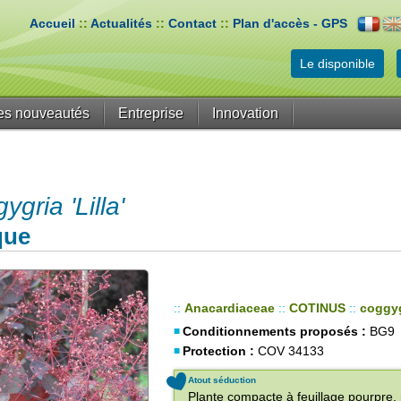
Accueil
::
Actualités
::
Contact
::
Plan d'accès - GPS
Le disponible
es nouveautés
Entreprise
Innovation
ria 'Lilla'
que
::
Anacardiaceae
::
COTINUS
::
coggyg
Conditionnements proposés :
BG9
Protection :
COV 34133
Atout séduction
Plante compacte à feuillage pourpre, 