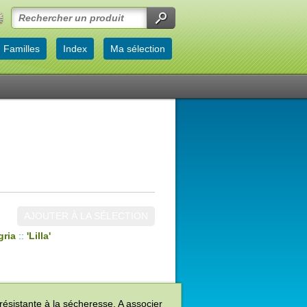
Familles
Index
Ma sélection
AJOUTER À LA SÉLECTION
ria
::
'Lilla'
résistante à la sécheresse. A associer