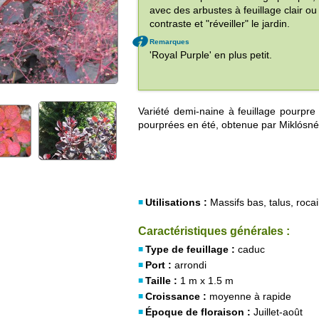
avec des arbustes à feuillage clair ou
contraste et "réveiller" le jardin.
Remarques
'Royal Purple' en plus petit.
Variété demi-naine à feuillage pourpre à
pourprées en été, obtenue par Miklósné
Utilisations :
Massifs bas, talus, rocai
Caractéristiques générales :
Type de feuillage :
caduc
Port :
arrondi
Taille :
1 m x 1.5 m
Croissance :
moyenne à rapide
Époque de floraison :
Juillet-août