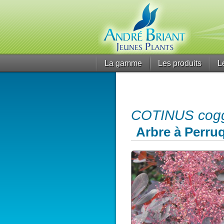
La gamme
Les produits
L
COTINUS coggyg
Arbre à Perru