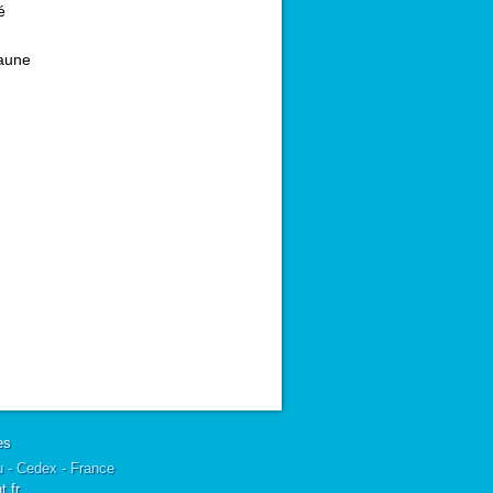
é
aune
es
u - Cedex - France
.fr