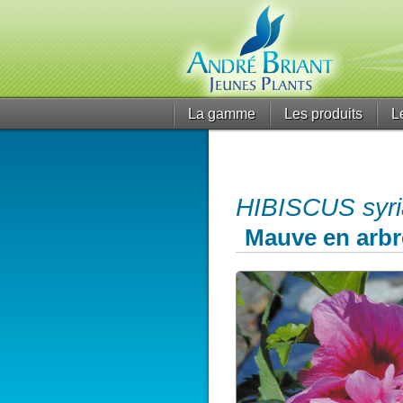
La gamme
Les produits
L
HIBISCUS syria
Mauve en arbr