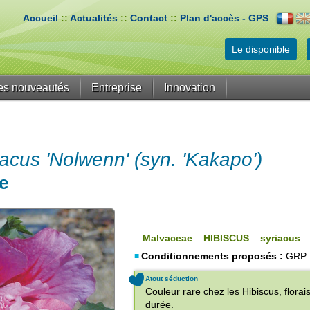
Accueil
::
Actualités
::
Contact
::
Plan d'accès - GPS
Le disponible
es nouveautés
Entreprise
Innovation
cus 'Nolwenn' (syn. 'Kakapo')
e
::
Malvaceae
::
HIBISCUS
::
syriacus
:
Conditionnements proposés :
GRP
Atout séduction
Couleur rare chez les Hibiscus, flora
durée.