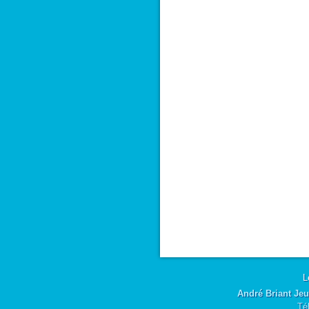
L
André Briant Jeu
Té