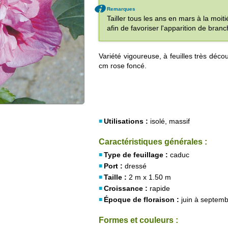
Remarques
Tailler tous les ans en mars à la moi
afin de favoriser l'apparition de bran
Variété vigoureuse, à feuilles très déco
cm rose foncé.
Utilisations :
isolé, massif
Caractéristiques générales :
Type de feuillage :
caduc
Port :
dressé
Taille :
2 m x 1.50 m
Croissance :
rapide
Époque de floraison :
juin à septem
Formes et couleurs :