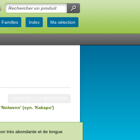
Familles
Index
Ma sélection
AJOUTER À LA SÉLECTION
:
'Nolwenn' (syn. 'Kakapo')
ison très abondante et de longue