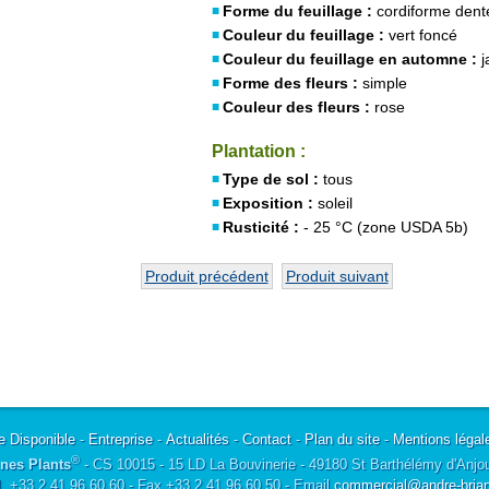
Forme du feuillage :
cordiforme dent
Couleur du feuillage :
vert foncé
Couleur du feuillage en automne :
j
Forme des fleurs :
simple
Couleur des fleurs :
rose
Plantation :
Type de sol :
tous
Exposition :
soleil
Rusticité :
- 25 °C (zone USDA 5b)
Produit précédent
Produit suivant
e Disponible
-
Entreprise
-
Actualités
-
Contact
-
Plan du site
-
Mentions légal
®
nes Plants
- CS 10015 - 15 LD La Bouvinerie - 49180 St Barthélémy d'Anjo
l. +33 2 41 96 60 60 - Fax +33 2 41 96 60 50 - Email
commercial@andre-briant