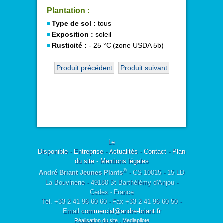
Plantation :
Type de sol :
tous
Exposition :
soleil
Rusticité :
- 25 °C (zone USDA 5b)
Produit précédent
Produit suivant
Le
Disponible
-
Entreprise
-
Actualités
-
Contact
-
Plan
du site
-
Mentions légales
®
André Briant Jeunes Plants
- CS 10015 - 15 LD
La Bouvinerie - 49180 St Barthélémy d'Anjou -
Cedex - France
Tél. +33 2 41 96 60 60 - Fax +33 2 41 96 60 50 -
Email
commercial@andre-briant.fr
Réalisation du site : Mediapilote