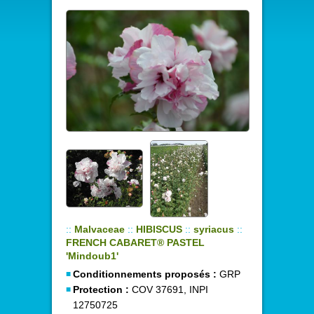
::
Malvaceae
::
HIBISCUS
::
syriacus
::
FRENCH CABARET® PASTEL
'Mindoub1'
Conditionnements proposés :
GRP
Protection :
COV 37691, INPI
12750725