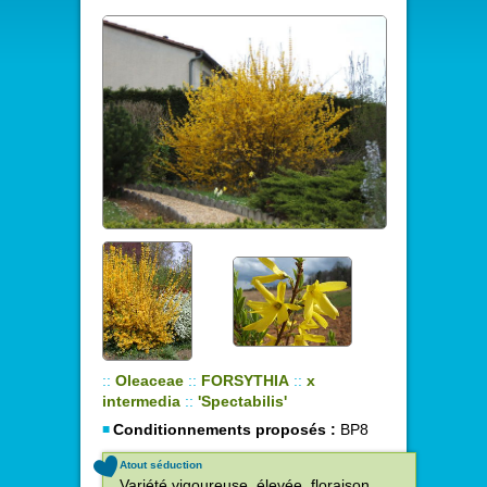
::
Oleaceae
::
FORSYTHIA
::
x
intermedia
::
'Spectabilis'
Conditionnements proposés :
BP8
Atout séduction
Variété vigoureuse, élevée, floraison