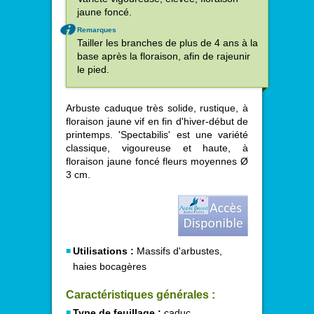
jaune foncé.
Remarques
Tailler les branches de plus de 4 ans à la
base après la floraison, afin de rajeunir
le pied.
Arbuste caduque très solide, rustique, à
floraison jaune vif en fin d'hiver-début de
printemps. 'Spectabilis' est une variété
classique, vigoureuse et haute, à
floraison jaune foncé fleurs moyennes Ø
3 cm.
Utilisations :
Massifs d'arbustes,
haies bocagères
Caractéristiques générales :
Type de feuillage :
caduc