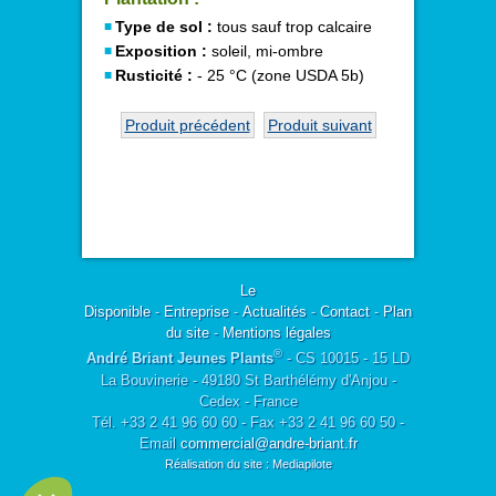
Type de sol :
tous sauf trop calcaire
Exposition :
soleil, mi-ombre
Rusticité :
- 25 °C (zone USDA 5b)
Produit précédent
Produit suivant
Le
Disponible
-
Entreprise
-
Actualités
-
Contact
-
Plan
du site
-
Mentions légales
®
André Briant Jeunes Plants
- CS 10015 - 15 LD
La Bouvinerie - 49180 St Barthélémy d'Anjou -
Cedex - France
Tél. +33 2 41 96 60 60 - Fax +33 2 41 96 60 50 -
Email
commercial@andre-briant.fr
Réalisation du site : Mediapilote