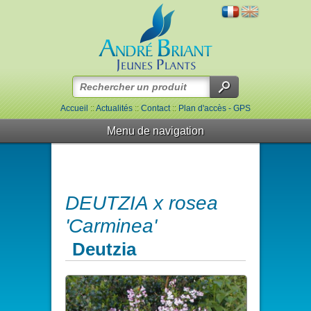
Accueil
::
Actualités
::
Contact
::
Plan d'accès - GPS
Menu de navigation
DEUTZIA x rosea
'Carminea'
Deutzia