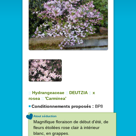
::
Hydrangeaceae
::
DEUTZIA
::
x
rosea
::
'Carminea'
Conditionnements proposés :
BP8
Atout séduction
Magnifique floraison de début d'été, de
fleurs étoilées rose clair à intérieur
blanc, en grappes.