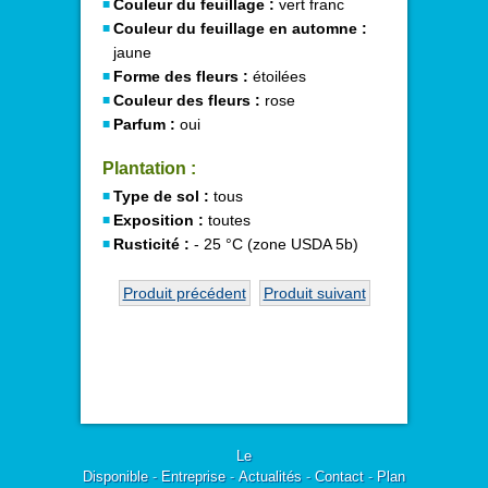
Couleur du feuillage :
vert franc
Couleur du feuillage en automne :
jaune
Forme des fleurs :
étoilées
Couleur des fleurs :
rose
Parfum :
oui
Plantation :
Type de sol :
tous
Exposition :
toutes
Rusticité :
- 25 °C (zone USDA 5b)
Produit précédent
Produit suivant
Le
Disponible
-
Entreprise
-
Actualités
-
Contact
-
Plan