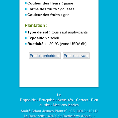
Couleur des fleurs :
jaune
Forme des fruits :
gousses
Couleur des fruits :
gris
Plantation :
Type de sol :
tous sauf asphyxiants
Exposition :
soleil
Rusticité :
- 20 °C (zone USDA 6b)
Produit précédent
Produit suivant
Le
Disponible
-
Entreprise
-
Actualités
-
Contact
-
Plan
du site
-
Mentions légales
®
André Briant Jeunes Plants
- CS 10015 - 15 LD
La Bouvinerie - 49180 St Barthélémy d'Anjou -