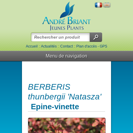
Accueil
::
Actualités
::
Contact
::
Plan d'accès - GPS
Menu de navigation
BERBERIS
thunbergii 'Natasza'
Epine-vinette