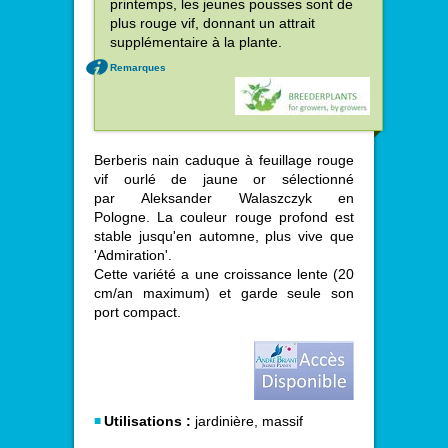
printemps, les jeunes pousses sont de
plus rouge vif, donnant un attrait
supplémentaire à la plante.
Remarques
Berberis nain caduque à feuillage rouge
vif ourlé de jaune or sélectionné
par Aleksander Walaszczyk en
Pologne. La couleur rouge profond est
stable jusqu'en automne, plus vive que
'Admiration'.
Cette variété a une croissance lente (20
cm/an maximum) et garde seule son
port compact.
Utilisations :
jardinière, massif