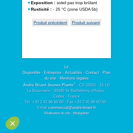
Exposition :
soleil pas trop brûlant
Rusticité :
- 25 °C (zone USDA 5b)
Produit précédent
Produit suivant
Le
Disponible
-
Entreprise
-
Actualités
-
Contact
-
Plan
du site
-
Mentions légales
®
André Briant Jeunes Plants
- CS 10015 - 15 LD
La Bouvinerie - 49180 St Barthélémy d'Anjou -
Cedex - France
Tél. +33 2 41 96 60 60 - Fax +33 2 41 96 60 50 -
Email
commercial@andre-briant.fr
Réalisation du site : Mediapilote