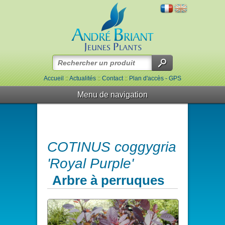
Accueil
::
Actualités
::
Contact
::
Plan d'accès - GPS
Menu de navigation
COTINUS coggygria
'Royal Purple'
Arbre à perruques