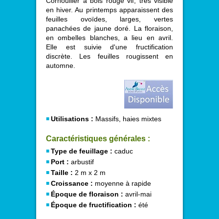
Cornouiller à bois rouge vif, très visible
en hiver. Au printemps apparaissent des
feuilles ovoïdes, larges, vertes
panachées de jaune doré. La floraison,
en ombelles blanches, a lieu en avril.
Elle est suivie d'une fructification
discrète. Les feuilles rougissent en
automne.
Utilisations :
Massifs, haies mixtes
Caractéristiques générales :
Type de feuillage :
caduc
Port :
arbustif
Taille :
2 m x 2 m
Croissance :
moyenne à rapide
Époque de floraison :
avril-mai
Époque de fructification :
été