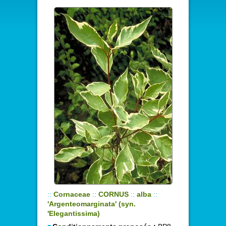
::
Cornaceae
::
CORNUS
::
alba
::
'Argenteomarginata' (syn.
'Elegantissima)