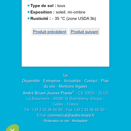
Type de sol :
tous
Exposition :
soleil, mi-ombre
Rusticité :
- 35 °C (zone USDA 3b)
Produit précédent
Produit suivant
Le
Disponible
-
Entreprise
-
Actualités
-
Contact
-
Plan
du site
-
Mentions légales
®
André Briant Jeunes Plants
- CS 10015 - 15 LD
La Bouvinerie - 49180 St Barthélémy d'Anjou -
Cedex - France
Tél. +33 2 41 96 60 60 - Fax +33 2 41 96 60 50 -
Email
commercial@andre-briant.fr
Réalisation du site : Mediapilote